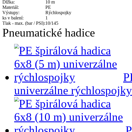
Dĺžka:
10 m
Materiál:
PE
Výstupy:
Rýchlospojky
ks v balení:
1
Tlak - max. (bar / PSI):
10/145
Pneumatické hadice
P
univerzálne rýchlospojky
P