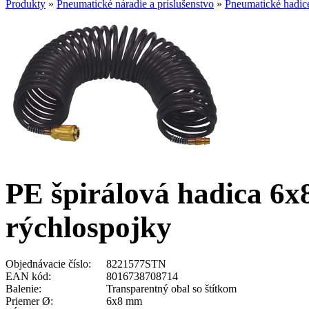
Produkty
»
Pneumatické náradie a príslušenstvo
»
Pneumatické hadic
PE špirálová hadica 6x
rýchlospojky
Objednávacie číslo:
8221577STN
EAN kód:
8016738708714
Balenie:
Transparentný obal so štítkom
Priemer Ø:
6x8 mm